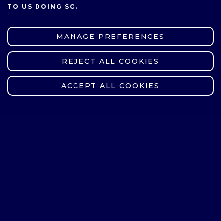
TO US DOING SO.
MANAGE PREFERENCES
REJECT ALL COOKIES
WITHDRAW CONSENT
ACCEPT ALL COOKIES
Dziękuję za uwagę i zapraszam na
kolejny odcinek!
Na stronie
BON
można znaleźć
informacje o wszystkich działaniach
w ramach Projektu.