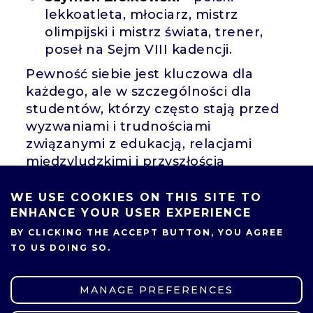
lekkoatleta, młociarz, mistrz
olimpijski i mistrz świata, trener,
poseł na Sejm VIII kadencji.
Pewność siebie jest kluczowa dla
każdego, ale w szczególności dla
studentów, którzy często stają przed
wyzwaniami i trudnościami
związanymi z edukacją, relacjami
międzyludzkimi i przyszłością
zawodową. Podczas spotkania można
było zobaczyć i dotknąć medale, młot
WE USE COOKIES ON THIS SITE TO
olimpijski, a także zrobić zdjęcie z
ENHANCE YOUR USER EXPERIENCE
Mistrzem.
BY CLICKING THE ACCEPT BUTTON, YOU AGREE
TO US DOING SO.
Warto zapamiętać przesłania Gości:
Bądźmy życzliwi, uśmiechajmy się
MANAGE PREFERENCES
częściej.