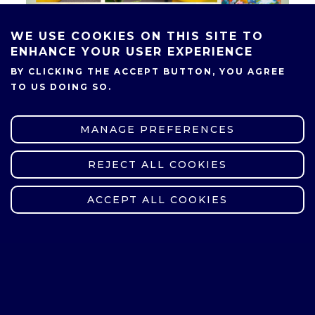
WE USE COOKIES ON THIS SITE TO
ENHANCE YOUR USER EXPERIENCE
BY CLICKING THE ACCEPT BUTTON, YOU AGREE
TO US DOING SO.
Warto zapamiętać:
Nie jesteś sama/sam.
MANAGE PREFERENCES
Dziękuję za uwagę i zapraszam na
kolejny odcinek!
REJECT ALL COOKIES
WITHDRAW CONSENT
Na stronie
BON
można znaleźć
ACCEPT ALL COOKIES
informacje o wszystkich działaniach
w ramach Projektu.