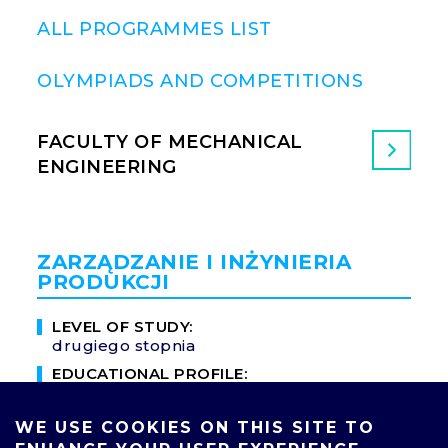
ALL PROGRAMMES LIST
OLYMPIADS AND COMPETITIONS
FACULTY OF MECHANICAL
ENGINEERING
ZARZĄDZANIE I INŻYNIERIA
PRODUKCJI
LEVEL OF STUDY:
drugiego stopnia
EDUCATIONAL PROFILE:
profil ogólnoakademicki
MODE OF STUDY:
WE USE COOKIES ON THIS SITE TO
niestacjonarna