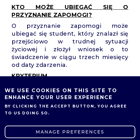
KTO MOŻE UBIEGAĆ SIĘ O
PRZYZNANIE ZAPOMOGI?
O przyznanie zapomogi może
ubiegać się student, który znalazł się
przejściowo w trudnej sytuacji
życiowej i złożył wniosek o to
świadczenie w ciągu trzech miesięcy
od daty zdarzenia.
KRYTERIUM
Do zdarzeń, które uzasadniają
WE USE COOKIES ON THIS SITE TO
wystąpienie studenta z wnioskiem o
ENHANCE YOUR USER EXPERIENCE
przyznanie zapomogi, zalicza się w
BY CLICKING THE ACCEPT BUTTON, YOU AGREE
szczególności:
TO US DOING SO.
kradzież;
pożar;
MANAGE PREFERENCES