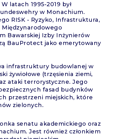
 W latach 1995-2019 był
 Bundeswehry w Monachium.
o RISK - Ryzyko, Infrastruktura,
sem Międzynarodowego
m Bawarskiej Izby Inżynierów
zą BauProtect jako emerytowany
a infrastruktury budowlanej w
ki żywiołowe (trzęsienia ziemi,
raz ataki terrorystyczne. Jego
 bezpiecznych fasad budynków
 przestrzeni miejskich, które
nów zielonych.
członka senatu akademickiego oraz
achium. Jest również członkiem