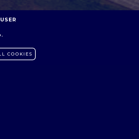
 USER
O.
LL COOKIES
gy