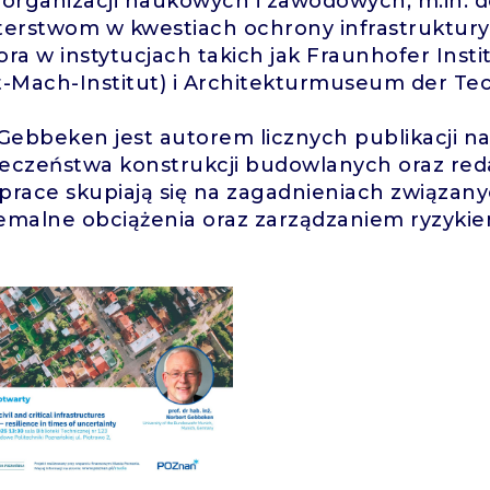
 organizacji naukowych i zawodowych, m.in. 
terstwom w kwestiach ochrony infrastruktury 
ora w instytucjach takich jak Fraunhofer Ins
t-Mach-Institut) i Architekturmuseum der Te
 Gebbeken jest autorem licznych publikacji 
eczeństwa konstrukcji budowlanych oraz re
prace skupiają się na zagadnieniach związa
emalne obciążenia oraz zarządzaniem ryzykie