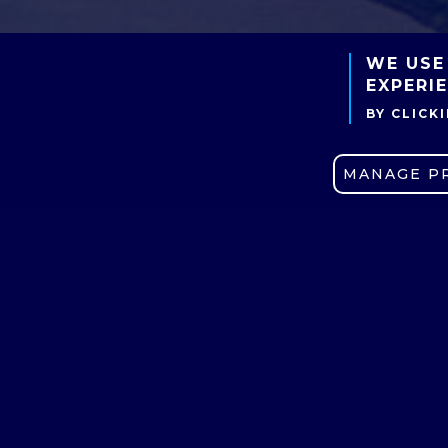
WE USE
EXPERI
BY CLICK
MANAGE P
P
u
6