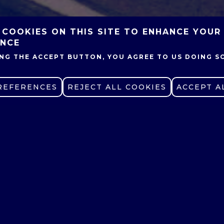
 COOKIES ON THIS SITE TO ENHANCE YOUR
ENCE
ING THE ACCEPT BUTTON, YOU AGREE TO US DOING S
REFERENCES
WITHDRAW CONSENT
REJECT ALL COOKIES
ACCEPT A
oznan University of Technolo
l. Jacka Rychlewskiego 1
1-131 Poznań, Poland