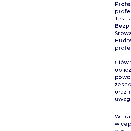
Profe
profe
Jest 
Bezpi
Stowa
Budow
profe
Główn
oblic
powod
zespó
oraz 
uwzgl
W tra
wicep