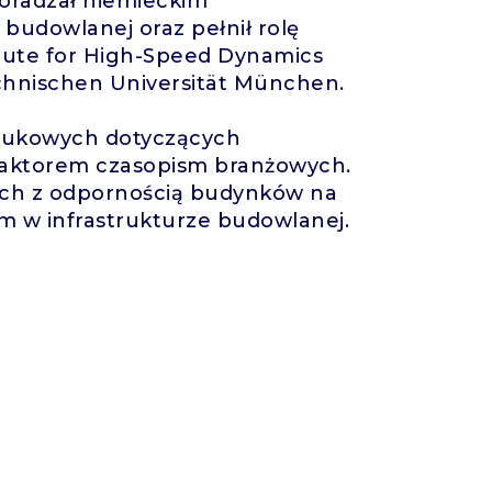
doradzał niemieckim
budowlanej oraz pełnił rolę
titute for High-Speed Dynamics
chnischen Universität München.
naukowych dotyczących
daktorem czasopism branżowych.
nych z odpornością budynków na
m w infrastrukturze budowlanej.