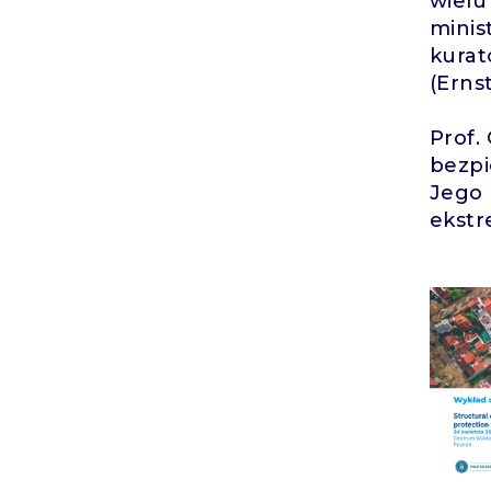
wielu
minis
kurat
(Erns
Prof.
bezpi
Jego 
ekstr