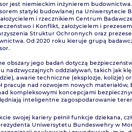
sor jest niemieckim inżynierem budownictwa.
sorem statyki budowlanej na Uniwersytecie
założycielem i rzecznikiem Centrum Badawczeg
eczeństwo i Konflikt, założycielem i preze
rzyszenia Struktur Ochronnych oraz prezese
nictwa. Od 2020 roku kieruje grupą badawc
sor.
e obszary jego badań dotyczą bezpieczeństw
zu nadzwyczajnych oddziaływań, takich jak klęs
zie), awarie techniczne (eksplozje, kolizje) o
ł pracuje nad rozwojem nowych materiałów,
nad kompleksowymi koncepcjami bezpiecznych
ędniają inteligentne zagospodarowanie tere
kcie swojej kariery pełnił funkcje dziekana, 
rezydenta Uniwersytetu Bundeswehry w Mon