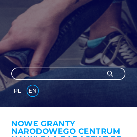
Search
Search
PL
EN
GLI
SH
NOWE GRANTY
NARODOWEGO CENTRUM