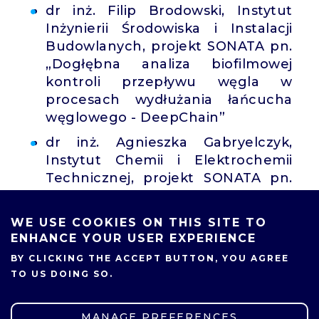
dr inż. Filip Brodowski, Instytut
Inżynierii Środowiska i Instalacji
Budowlanych, projekt SONATA pn.
„Dogłębna analiza biofilmowej
kontroli przepływu węgla w
procesach wydłużania łańcucha
węglowego - DeepChain”
dr inż. Agnieszka Gabryelczyk,
Instytut Chemii i Elektrochemii
Technicznej, projekt SONATA pn.
„Organiczny ekoelektrolit żelowy:
Czy żelowe elektrolity polimerowe
WE USE COOKIES ON THIS SITE TO
z biodegradowalną osnową i
ENHANCE YOUR USER EXPERIENCE
nietoksycznymi komponentami
BY CLICKING THE ACCEPT BUTTON, YOU AGREE
mogą funkcjonować w ogniwach
TO US DOING SO.
sodowo-jonowych?”
dr inż. Maciej Szary, Instytutu
MANAGE PREFERENCES