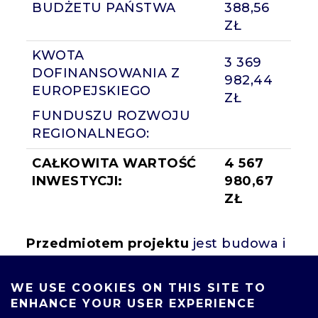
BUDŻETU PAŃSTWA
388,56
ZŁ
KWOTA
3 369
DOFINANSOWANIA Z
982,44
EUROPEJSKIEGO
ZŁ
FUNDUSZU ROZWOJU
REGIONALNEGO:
CAŁKOWITA WARTOŚĆ
4 567
INWESTYCJI:
980,67
ZŁ
Przedmiotem projektu
jest budowa i
zakup infrastruktury badawczo –
rozwojowej w obszarze badawczym
WE USE COOKIES ON THIS SITE TO
zastosowań sztucznej inteligencji w
ENHANCE YOUR USER EXPERIENCE
analizie i modelowaniu dużych