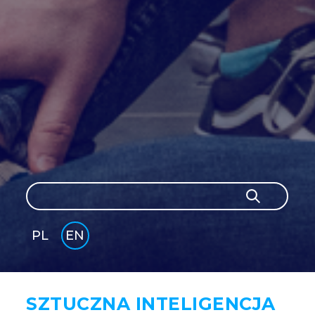
Search
Search
PL
EN
GLI
SH
SZTUCZNA INTELIGENCJA