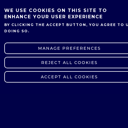
WE USE COOKIES ON THIS SITE TO
ENHANCE YOUR USER EXPERIENCE
BY CLICKING THE ACCEPT BUTTON, YOU AGREE TO 
DOING SO.
MANAGE PREFERENCES
REJECT ALL COOKIES
WITHDRAW CONSENT
UCZELNIANE CENTRUM KULTURY
UCZELNIANE CENTRUM KULTURY
ACCEPT ALL COOKIES
ZESPÓŁ UCK
POLIGRODZIANIE