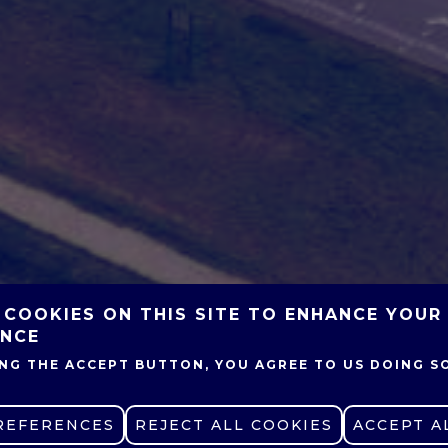
 COOKIES ON THIS SITE TO ENHANCE YOUR
ENCE
ING THE ACCEPT BUTTON, YOU AGREE TO US DOING S
REFERENCES
WITHDRAW CONSENT
REJECT ALL COOKIES
ACCEPT A