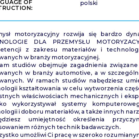
GUAGE OF
polski
TRUCTION:
ysł motoryzacyjny rozwija się bardzo dy
NOLOGIE DLA PRZEMYSŁU MOTORYZACYJ
tencji z zakresu materiałów i technologi
wanych w branży motoryzacyjnej.
am studiów obejmuje zagadnienia związane z
wanych w branży automotive, a w szczególno
wanych. W ramach studiów nabędziesz umie
ologii kształtowania w celu wytworzenia częś
stnych właściwościach mechanicznych i eksp
oko wykorzystywał systemy komputerowe
ologii i doboru materiałów, a także innych na
ędziesz umiejętność określenia przycz
sowaniem różnych technik badawczych.
zystko umożliwi Ci pracę w szeroko rozumian