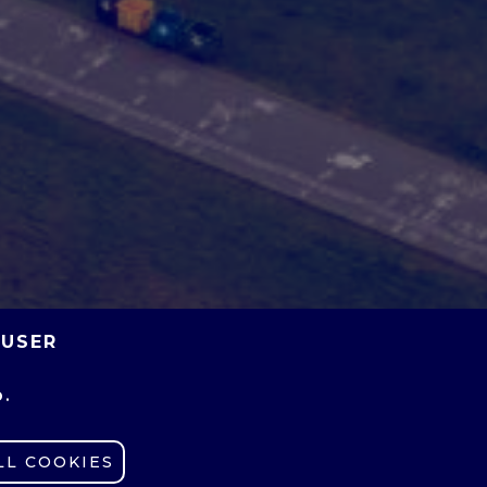
 USER
O.
LL COOKIES