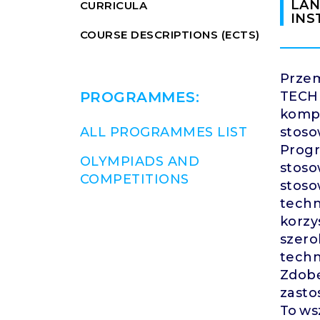
LAN
CURRICULA
INS
COURSE DESCRIPTIONS (ECTS)
Przem
PROGRAMMES:
TECH
kompe
ALL PROGRAMMES LIST
stoso
Progr
OLYMPIADS AND
stoso
COMPETITIONS
stoso
techn
korzy
szer
techn
Zdob
zasto
To ws