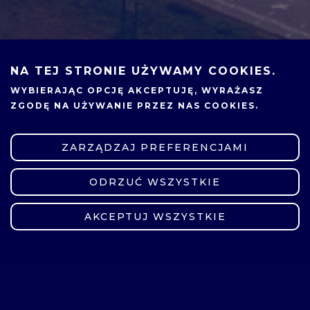
NA TEJ STRONIE UŻYWAMY COOKIES.
WYBIERAJĄC OPCJĘ
AKCEPTUJĘ
, WYRAŻASZ
ZGODĘ NA UŻYWANIE PRZEZ NAS COOKIES.
ZARZĄDZAJ PREFERENCJAMI
ODRZUĆ WSZYSTKIE
ZMIEŃ USTAWIENIA
AKCEPTUJ WSZYSTKIE
Politechnika
Poznańska