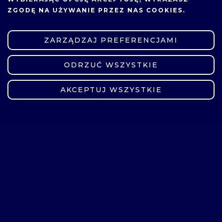
ZGODĘ NA UŻYWANIE PRZEZ NAS COOKIES.
ZARZĄDZAJ PREFERENCJAMI
ODRZUĆ WSZYSTKIE
ZMIEŃ USTAWIENIA
KONTAKT
AKCEPTUJ WSZYSTKIE
UDOSTĘPNIJ