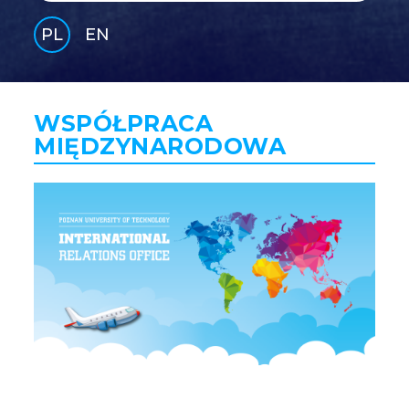
PL
EN
GLI
SH
WSPÓŁPRACA
MIĘDZYNARODOWA