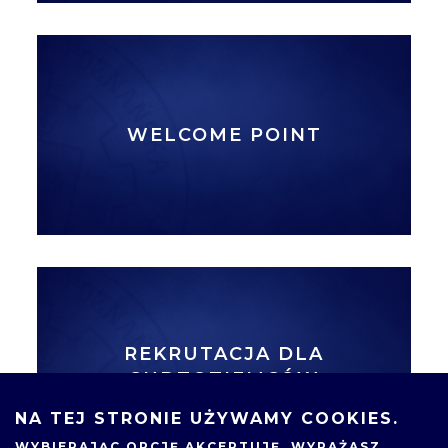
WELCOME POINT
REKRUTACJA DLA
CUDZOZIEMCÓW
NA TEJ STRONIE UŻYWAMY COOKIES.
WYBIERAJĄC OPCJĘ
AKCEPTUJĘ
, WYRAŻASZ