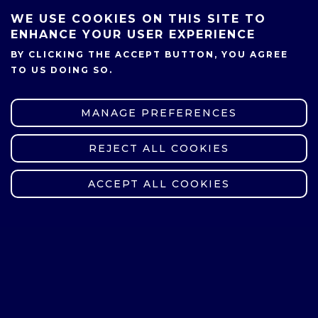
Upewnij się, że opłata rekrutacyjna
została uiszczona. Brak wniesienia
WE USE COOKIES ON THIS SITE TO
ENHANCE YOUR USER EXPERIENCE
opłaty w terminie skutkuje brakiem
możliwości wzięcia udziału w
BY CLICKING THE ACCEPT BUTTON, YOU AGREE
TO US DOING SO.
rekrutacji.
MANAGE PREFERENCES
KROK PIĄTY
Kandydaci, którzy rekrutują się na
REJECT ALL COOKIES
WITHDRAW CONSENT
kierunki: architektura, Architecture
oraz architektura wnętrz przystępują
ACCEPT ALL COOKIES
do egzaminu sprawdzającego ich
uzdolnienia artystyczne, który polega
na sprawdzeniu umiejętności
transponowania przestrzeni na
płaszczyznę rysunku. Warunkiem
dopuszczenia do dalszego
postępowania kwalifikacyjnego jest
pozytywna ocena sprawdzenia