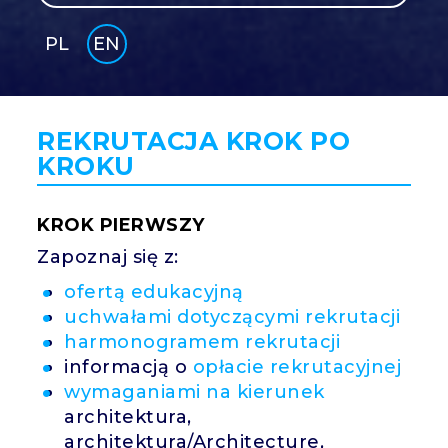
PL
EN
GLI
SH
REKRUTACJA KROK PO
KROKU
KROK PIERWSZY
Zapoznaj się z:
ofertą edukacyjną
uchwałami dotyczącymi rekrutacji
harmonogramem rekrutacji
informacją o
opłacie rekrutacyjnej
wymaganiami na kierunek
architektura,
architektura/Architecture,