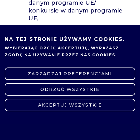
danym programie UE/
konkursie w danym programie
UE,
ewentualną korektę wniosku o
Eurogrant,
NA TEJ STRONIE UŻYWAMY COOKIES.
prezentację wniosku o
WYBIERAJĄC OPCJĘ
AKCEPTUJĘ
, WYRAŻASZ
Eurogrant przed komisją oceny
ZGODĘ NA UŻYWANIE PRZEZ NAS COOKIES.
projektów powołaną przez
organizatora konkursu w
ZARZĄDZAJ PREFERENCJAMI
danym programie UE/konkursie
w danym programie UE;
ODRZUĆ WSZYSTKIE
ZMIEŃ USTAWIENIA
opracowanie analiz
AKCEPTUJ WSZYSTKIE
specjalistycznych.
Wnioski będzie można składać do
25.04.2025 r.