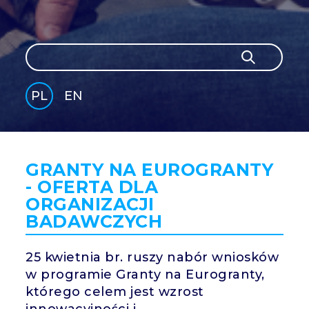
Szukaj
Szukaj
PL
EN
GLI
SH
GRANTY NA EUROGRANTY
- OFERTA DLA
ORGANIZACJI
BADAWCZYCH
25 kwietnia br. ruszy nabór wniosków
w programie Granty na Eurogranty,
którego celem jest wzrost
innowacyjności i