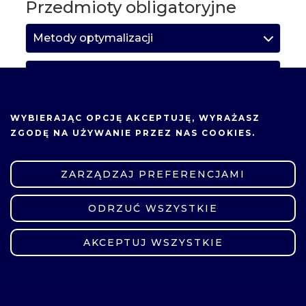
Przedmioty obligatoryjne
Metody optymalizacji
Pracownia problemowa
NA TEJ STRONIE UŻYWAMY COOKIES.
Programowalne systemy cyfrowe
WYBIERAJĄC OPCJĘ
AKCEPTUJĘ
, WYRAŻASZ
ZGODĘ NA UŻYWANIE PRZEZ NAS COOKIES.
Projektowanie sieci telekomunikacyjnych
ZARZĄDZAJ PREFERENCJAMI
Zaawansowane metody przetwarzania
sygnału
ODRZUĆ WSZYSTKIE
ZMIEŃ USTAWIENIA
Przedmioty obieralne
AKCEPTUJ WSZYSTKIE
Grupa przedmiotów obieralnych
Bezpieczeństwo w sieciach