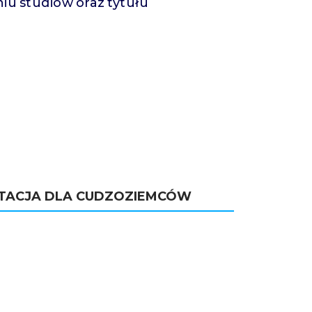
iu studiów oraz tytułu
TACJA DLA CUDZOZIEMCÓW