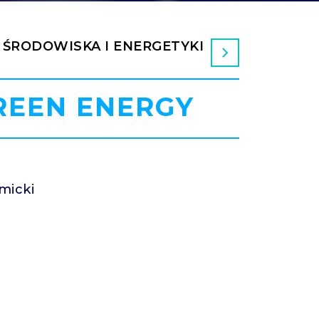
I ŚRODOWISKA I ENERGETYKI
REEN ENERGY
micki