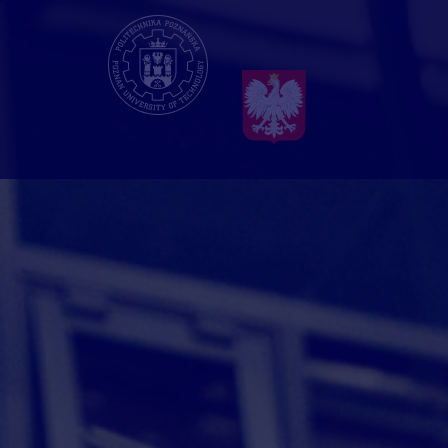
Przejdź
do
treści