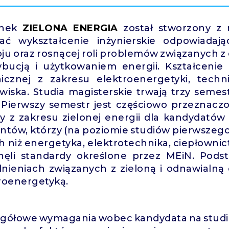
unek
ZIELONA ENERGIA
został stworzony z 
kać wykształcenie inżynierskie odpowiad
ju oraz rosnącej roli problemów związanych z
ybucją i użytkowaniem energii. Kształcenie
icznej z zakresu elektroenergetyki, technik
wiska. Studia magisterskie trwają trzy seme
 Pierwszy semestr jest częściowo przeznac
y z zakresu zielonej energii dla kandydatów 
ntów, którzy (na poziomie studiów pierwszego
h niż energetyka, elektrotechnika, ciepłownict
nęli standardy określone przez MEiN. Pods
nieniach związanych z zieloną i odnawialną
roenergetyką.
gółowe wymagania wobec kandydata na studia