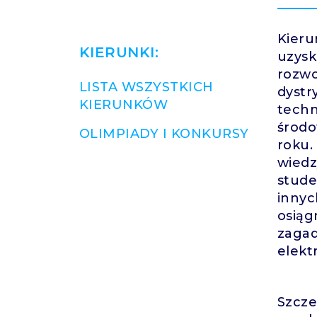
Kier
KIERUNKI:
uzys
rozwo
LISTA WSZYSTKICH
dystr
KIERUNKÓW
techn
środo
OLIMPIADY I KONKURSY
roku.
wiedz
stude
innyc
osiąg
zagad
elekt
Szcze