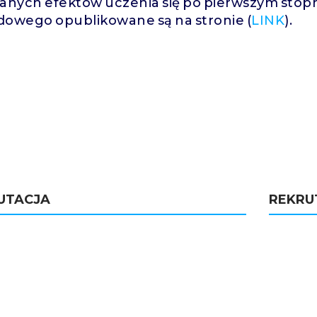
anych efektów uczenia się po pierwszym stopn
owego opublikowane są na stronie (
LINK
).
UTACJA
REKRU