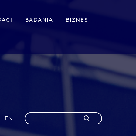
DACI
BADANIA
BIZNES
Szukaj
EN
Szukaj
GLI
SH