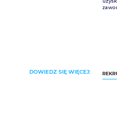
uzysk
zawod
DOWIEDZ SIĘ WIĘCEJ:
REKR