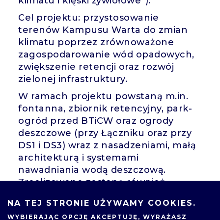
klimatu i klęski żywiołowe”).
Cel projektu: przystosowanie
terenów Kampusu Warta do zmian
klimatu poprzez zrównoważone
zagospodarowanie wód opadowych,
zwiększenie retencji oraz rozwój
zielonej infrastruktury.
W ramach projektu powstaną m.in.
fontanna, zbiornik retencyjny, park-
ogród przed BTiCW oraz ogrody
deszczowe (przy Łączniku oraz przy
DS1 i DS3) wraz z nasadzeniami, małą
architekturą i systemami
nawadniania wodą deszczową.
Zrealizowane zostaną również
działania informacyjno-edukacyjne, w
NA TEJ STRONIE UŻYWAMY COOKIES.
tym ścieżka edukacyjna i warsztaty
WYBIERAJĄC OPCJĘ
AKCEPTUJĘ
, WYRAŻASZ
dla dzieci i młodzieży poświęcone