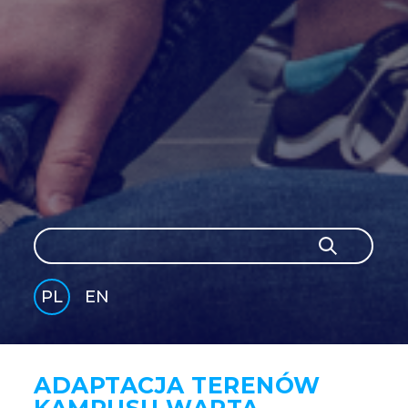
Szukaj
Szukaj
PL
EN
GLI
SH
ADAPTACJA TERENÓW