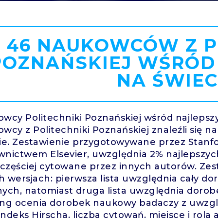
46 NAUKOWCÓW Z P
POZNAŃSKIEJ WŚRÓD
NA ŚWIEC
wcy Politechniki Poznańskiej wśród najlepsz
wcy z Politechniki Poznańskiej znaleźli się n
ie. Zestawienie przygotowywane przez Stanfo
nictwem Elsevier, uwzględnia 2% najlepszyc
jczęściej cytowane przez innych autorów. Ze
 wersjach: pierwsza lista uwzględnia cały 
ych, natomiast druga lista uwzględnia doro
ng ocenia dorobek naukowy badaczy z uwzgl
 indeks Hirscha, liczba cytowań, miejsce i ro