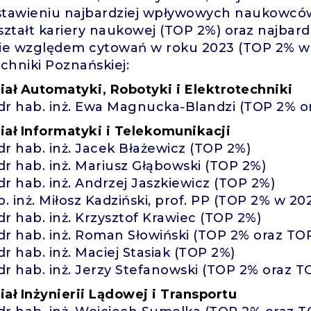
tawieniu najbardziej wpływowych naukowcó
ształt kariery naukowej (TOP 2%) oraz najb
ie względem cytowań w roku 2023 (TOP 2% w 2
echniki Poznańskiej:
ał Automatyki, Robotyki i Elektrotechniki
 dr hab. inż. Ewa Magnucka-Blandzi (TOP 2% 
ał Informatyki i Telekomunikacji
 dr hab. inż. Jacek Błażewicz (TOP 2%)
 dr hab. inż. Mariusz Głąbowski (TOP 2%)
 dr hab. inż. Andrzej Jaszkiewicz (TOP 2%)
b. inż. Miłosz Kadziński, prof. PP (TOP 2% w 20
 dr hab. inż. Krzysztof Krawiec (TOP 2%)
 dr hab. inż. Roman Słowiński (TOP 2% oraz T
 dr hab. inż. Maciej Stasiak (TOP 2%)
 dr hab. inż. Jerzy Stefanowski (TOP 2% oraz 
ał Inżynierii Lądowej i Transportu