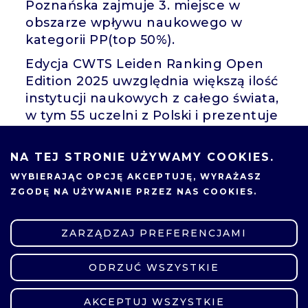
Poznańska zajmuje 3. miejsce w
obszarze wpływu naukowego w
kategorii PP(top 50%).
Edycja CWTS Leiden Ranking Open
Edition 2025 uwzględnia większą ilość
instytucji naukowych z całego świata,
w tym 55 uczelni z Polski i prezentuje
zestawienia na podstawie otwartej
bazy danych OpenAlex.
NA TEJ STRONIE UŻYWAMY COOKIES.
WYBIERAJĄC OPCJĘ
AKCEPTUJĘ
, WYRAŻASZ
ZGODĘ NA UŻYWANIE PRZEZ NAS COOKIES.
Więcej informacji:
CWTS Leiden
Ranking
ZARZĄDZAJ PREFERENCJAMI
ODRZUĆ WSZYSTKIE
ZMIEŃ USTAWIENIA
12.11.2025
AKCEPTUJ WSZYSTKIE