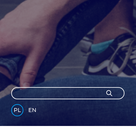
Szukaj
Szukaj
PL
EN
GLI
SH