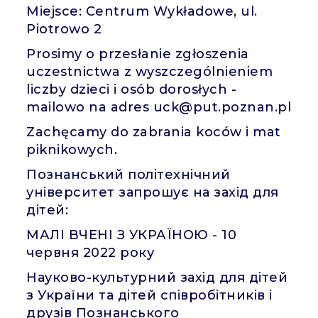
Miejsce: Centrum Wykładowe, ul.
Piotrowo 2
Prosimy o przesłanie zgłoszenia
uczestnictwa z wyszczególnieniem
liczby dzieci i osób dorosłych -
mailowo na adres uck@put.poznan.pl
Zachęcamy do zabrania koców i mat
piknikowych.
Познанський політехнічний
університет запрошує на захід для
дітей:
МАЛІ ВЧЕНІ З УКРАЇНОЮ - 10
червня 2022 року
Науково-культурний захід для дітей
з України та дітей співробітників і
друзів Познанського