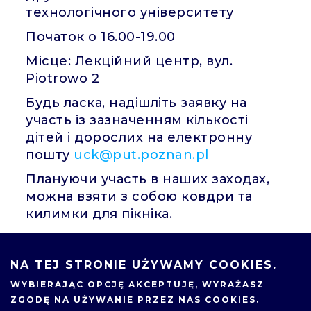
технологічного університету
Початок о 16.00-19.00
Місце: Лекційний центр, вул.
Piotrowo 2
Будь ласка, надішліть заявку на
участь із зазначенням кількості
дітей і дорослих на електронну
пошту
uck@put.poznan.pl
Плануючи участь в наших заходах,
можна взяти з собою ковдри та
килимки для пікніка.
Organizator: Dział ds. Rozwoju,
Współpraca: Uczelniane Centrum
NA TEJ STRONIE UŻYWAMY COOKIES.
Kultury
WYBIERAJĄC OPCJĘ
AKCEPTUJĘ
, WYRAŻASZ
ZGODĘ NA UŻYWANIE PRZEZ NAS COOKIES.