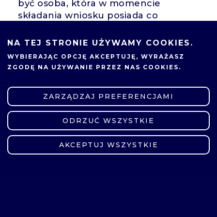
być osoba, która w momencie
składania wniosku posiada co
najmniej stopień naukowy doktora.
NA TEJ STRONIE UŻYWAMY COOKIES.
Wnioski należy składać w systemie
OSF do 15 marca br., godz. 16:00.
WYBIERAJĄC OPCJĘ
AKCEPTUJĘ
, WYRAŻASZ
ZGODĘ NA UŻYWANIE PRZEZ NAS COOKIES.
ZARZĄDZAJ PREFERENCJAMI
03.01.2024
UDOSTĘPNIJ
ODRZUĆ WSZYSTKIE
ZMIEŃ USTAWIENIA
AKCEPTUJ WSZYSTKIE