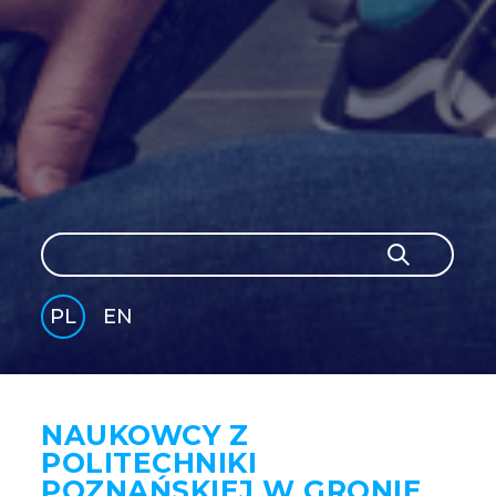
Szukaj
Szukaj
PL
EN
GLI
SH
NAUKOWCY Z
POLITECHNIKI
POZNAŃSKIEJ W GRONIE