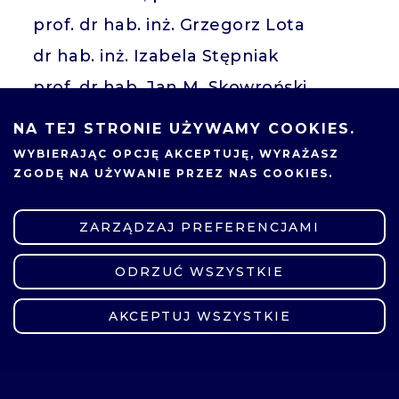
prof. dr hab. inż. Grzegorz Lota
dr hab. inż. Izabela Stępniak
prof. dr hab. Jan M. Skowroński
Wydział Informatyki i
NA TEJ STRONIE UŻYWAMY COOKIES.
Telekomunikacji
WYBIERAJĄC OPCJĘ
AKCEPTUJĘ
, WYRAŻASZ
prof. dr hab. inż. Roman Słowiński
ZGODĘ NA UŻYWANIE PRZEZ NAS COOKIES.
prof. dr hab. inż. Jerzy Stefanowski
ZARZĄDZAJ PREFERENCJAMI
prof. dr hab. inż. Jacek Błażewicz
prof. dr hab. inż. Andrzej Jaszkiewicz
ODRZUĆ WSZYSTKIE
ZMIEŃ USTAWIENIA
prof. dr hab. inż. Krzysztof Krawiec
AKCEPTUJ WSZYSTKIE
prof. dr hab. inż. Maciej Stasiak
prof. dr hab. inż. Mariusz Głąbowski
Wydział Inżynierii Materiałowej i