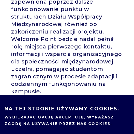
zapewniona poprzez dalsze
funkcjonowanie punktu w
strukturach Działu Współpracy
Międzynarodowej również po
zakończeniu realizacji projektu.
Welcome Point będzie nadal pełnił
rolę miejsca pierwszego kontaktu,
informacji i wsparcia organizacyjnego
dla społeczności międzynarodowej
uczelni, pomagając studentom
zagranicznym w procesie adaptacji i
codziennym funkcjonowaniu na
kampusie.
W ramach kontynuacji działań
NA TEJ STRONIE UŻYWAMY COOKIES.
rozwijane będą także inicjatywy
integracyjne i międzykulturowe oraz
WYBIERAJĄC OPCJĘ
AKCEPTUJĘ
, WYRAŻASZ
dobre praktyki związane z obsługą
ZGODĘ NA UŻYWANIE PRZEZ NAS COOKIES.
studentów zagranicznych,