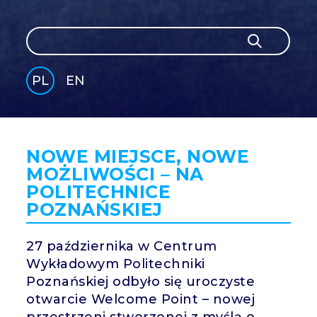
Szukaj
Szukaj
PL
EN
GLI
SH
NOWE MIEJSCE, NOWE
MOŻLIWOŚCI – NA
POLITECHNICE
POZNAŃSKIEJ
27 października w Centrum
Wykładowym Politechniki
Poznańskiej odbyło się uroczyste
otwarcie Welcome Point – nowej