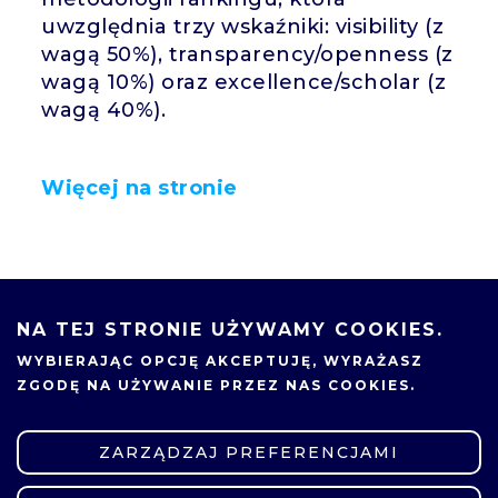
uwzględnia trzy wskaźniki: visibility (z
wagą 50%), transparency/openness (z
wagą 10%) oraz excellence/scholar (z
wagą 40%).
Więcej na stronie
19.02.2024
UDOSTĘPNIJ
NA TEJ STRONIE UŻYWAMY COOKIES.
WYBIERAJĄC OPCJĘ
AKCEPTUJĘ
, WYRAŻASZ
ZGODĘ NA UŻYWANIE PRZEZ NAS COOKIES.
ZARZĄDZAJ PREFERENCJAMI