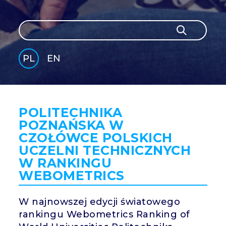
Szukaj
Szukaj
PL
EN
GLI
SH
POLITECHNIKA
POZNAŃSKA W
CZOŁÓWCE POLSKICH
UCZELNI TECHNICZNYCH
W RANKINGU
WEBOMETRICS
W najnowszej edycji światowego
rankingu Webometrics Ranking of