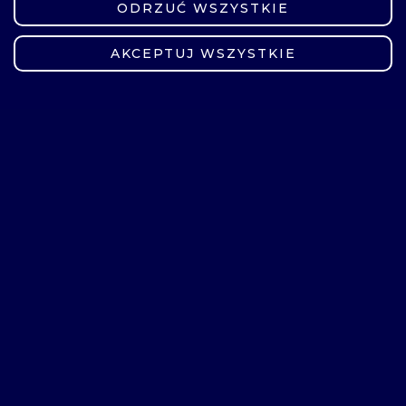
ODRZUĆ WSZYSTKIE
ZMIEŃ USTAWIENIA
AKCEPTUJ WSZYSTKIE