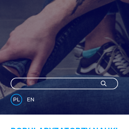
Szukaj
Szukaj
PL
EN
GLI
SH