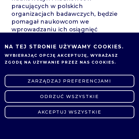
pracujących w polskich
organizacjach badawczych, będzie
pomagał naukowcom we
wprowadzaniu ich osiągnięć
naukowych na rynek. Aplikować do
projektu mogą organizacje z całej
NA TEJ STRONIE UŻYWAMY COOKIES.
Polski.
WYBIERAJĄC OPCJĘ
AKCEPTUJĘ
, WYRAŻASZ
ZGODĘ NA UŻYWANIE PRZEZ NAS COOKIES.
Ramowy program spotkania:
11.00 – Powitanie i wprowadzenie
ZARZĄDZAJ PREFERENCJAMI
Główne założenia Projektu PRIME
Zasady finansowania projektu
ODRZUĆ WSZYSTKIE
ZMIEŃ USTAWIENIA
Dokumentacja konkursowa i
AKCEPTUJ WSZYSTKIE
sposób składania wniosków
12.30 – Pytania i odpowiedzi
13.00 – Zakończenie spotkania