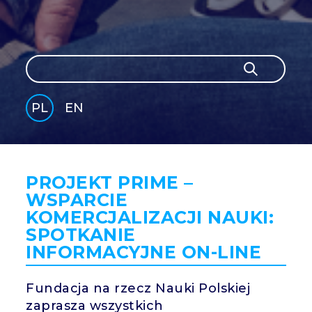
Szukaj
Szukaj
PL
EN
GLI
SH
PROJEKT PRIME –
WSPARCIE
KOMERCJALIZACJI NAUKI:
SPOTKANIE
INFORMACYJNE ON-LINE
Fundacja na rzecz Nauki Polskiej
zaprasza wszystkich