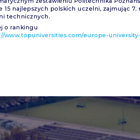
arycznym zestawieniu Politechnika Poznańsk
e 15 najlepszych polskich uczelni, zajmując 7.
ni technicznych.
j o rankingu
://www.topuniversities.com/europe-university