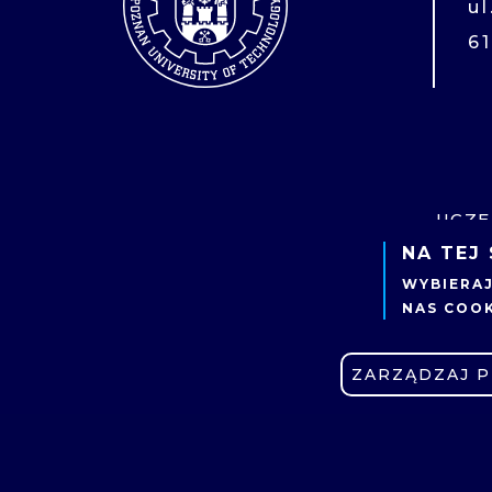
u
6
UCZE
NA TEJ
KIER
WYBIERA
REKR
NAS COOK
WYDZ
ZARZĄDZAJ 
SZKO
CENT
STUD