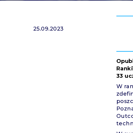
25.09.2023
Opubl
Ranki
33 uc
W ran
zdefi
poszc
Pozna
Outco
techn