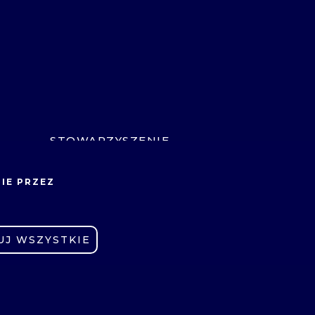
STOWARZYSZENIE
ABSOLWENTÓW
IE PRZEZ
E-LEARNING
OCHRONA DANYCH
ZNE
OSOBOWYCH
UJ WSZYSTKIE
CYBERBEZPIECZEŃSTWO
SYGNALISTA