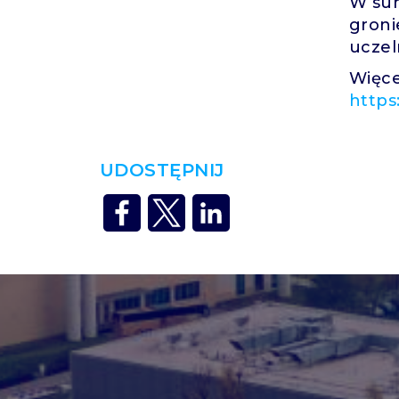
W sum
groni
uczel
Więce
https
UDOSTĘPNIJ