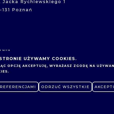
l. Jacka Rychlewskiego 1
1-131 Poznań
LNIA
KONKURSY DLA
 STRONIE UŻYWAMY COOKIES.
NAUCZYCIELI
UNKI STUDIÓW
JĄC OPCJĘ
AKCEPTUJĘ
, WYRAŻASZ ZGODĘ NA UŻYWAN
OFERTY PRACY
UTACJA
IES.
ZAMÓWIENIA PUBLIC
IAŁY
PREFERENCJAMI
ZMIEŃ USTAWIENIA
ODRZUĆ WSZYSTKIE
AKCEPT
INTRANET
ŁA DOKTORSKA
BRANDSHOP
RUM SPRAW
ENCKICH
DZIAŁ DS. RÓWNOŚCI