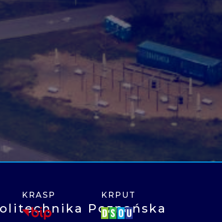
KRASP
KRPUT
olitechnika Poznańska