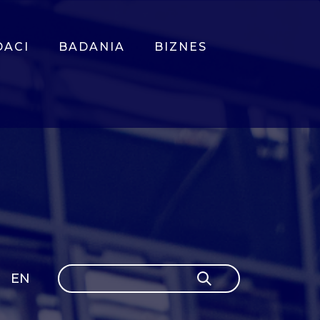
DACI
BADANIA
BIZNES
Szukaj
EN
Szukaj
GLI
SH