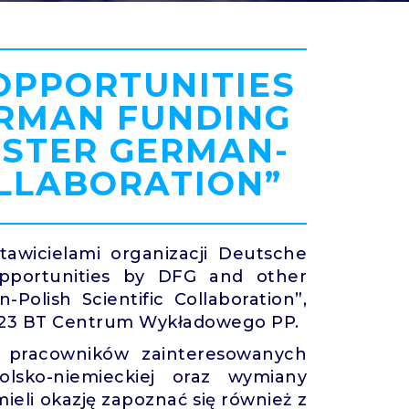
OPPORTUNITIES
ERMAN FUNDING
OSTER GERMAN-
OLLABORATION”
awicielami organizacji Deutsche
pportunities by DFG and other
olish Scientific Collaboration”,
li 123 BT Centrum Wykładowego PP.
z pracowników zainteresowanych
lsko-niemieckiej oraz wymiany
ieli okazję zapoznać się również z