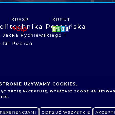
KRASP
KRPUT
olitechnika Poznańska
l. Jacka Rychlewskiego 1
1-131 Poznań
 STRONIE UŻYWAMY COOKIES.
LNIA
KONKURSY DLA
JĄC OPCJĘ
AKCEPTUJĘ
, WYRAŻASZ ZGODĘ NA UŻYWAN
NAUCZYCIELI
UNKI STUDIÓW
IES.
OFERTY PRACY
UTACJA
PREFERENCJAMI
ZMIEŃ USTAWIENIA
ODRZUĆ WSZYSTKIE
AKCEPT
ZAMÓWIENIA PUBLIC