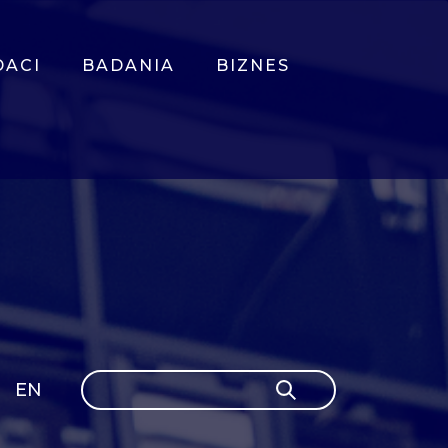
DACI
BADANIA
BIZNES
Szukaj
EN
Szukaj
GLI
SH