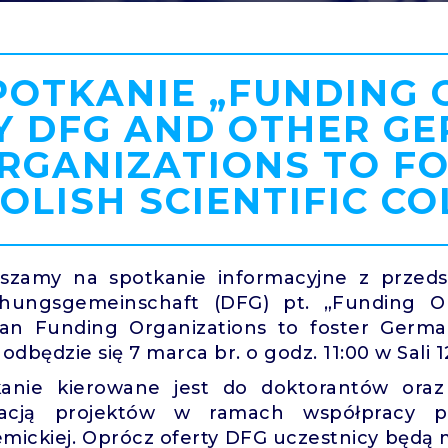
POTKANIE „FUNDING 
Y DFG AND OTHER G
RGANIZATIONS TO F
OLISH SCIENTIFIC C
szamy na spotkanie informacyjne z przedst
chungsgemeinschaft (DFG) pt. „Funding O
n Funding Organizations to foster German-P
 odbędzie się 7 marca br. o godz. 11:00 w Sa
kanie kierowane jest do doktorantów ora
izacją projektów w ramach współpracy po
mickiej. Oprócz oferty DFG uczestnicy będą m