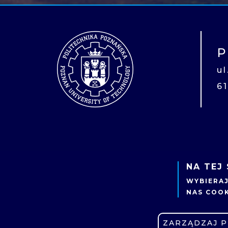
P
u
6
NA TEJ
UCZE
WYBIERA
KIER
NAS COOK
REKR
ZARZĄDZAJ 