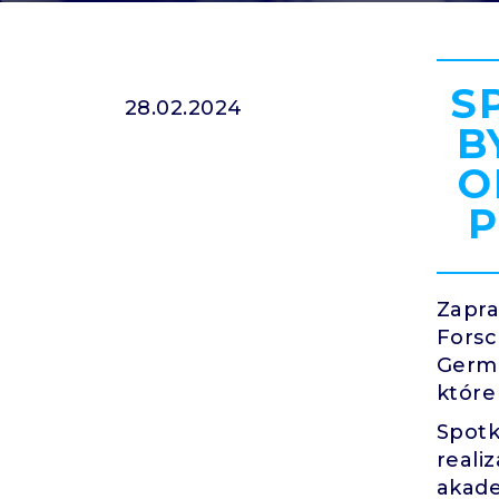
S
28.02.2024
B
O
P
Zapra
Fors
Germa
które
Spot
real
akade