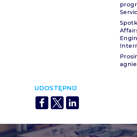
prog
Servi
Spotk
Affa
Engi
Inter
Prosi
agnie
UDOSTĘPNIJ