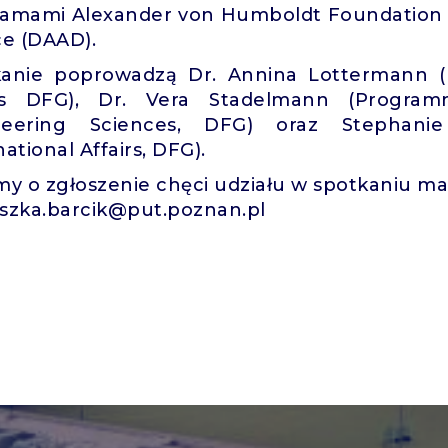
ramami Alexander von Humboldt Foundation
ce (DAAD).
anie poprowadzą Dr. Annina Lottermann (
irs DFG), Dr. Vera Stadelmann (Progra
neering Sciences, DFG) oraz Stephani
national Affairs, DFG).
my o zgłoszenie chęci udziału w spotkaniu ma
szka.barcik@put.poznan.pl