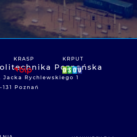
KRASP
KRPUT
olitechnika Poznańska
l. Jacka Rychlewskiego 1
1-131 Poznań
LNIA