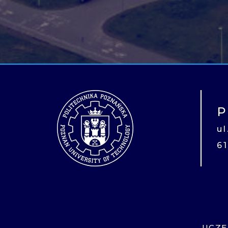
P
u
6
UCZE