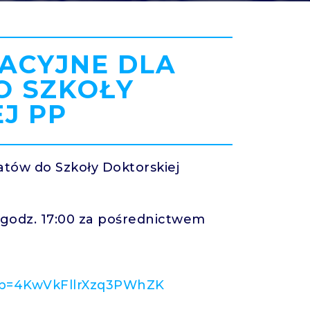
ACYJNE DLA
 SZKOŁY
J PP
tów do Szkoły Doktorskiej
o godz. 17:00 za pośrednictwem
2?p=4KwVkFllrXzq3PWhZK