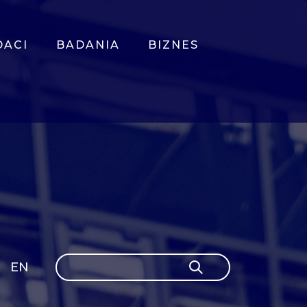
DACI
BADANIA
BIZNES
Szukaj
EN
Szukaj
GLI
SH