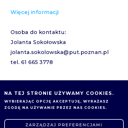
Więcej informacji
Osoba do kontaktu:
Jolanta Sokołowska
jolanta.sokolowska@put.poznan.pl
tel. 61 665 3778
17.09.2024
NA TEJ STRONIE UŻYWAMY COOKIES.
UDOSTĘPNIJ
WYBIERAJĄC OPCJĘ
AKCEPTUJĘ
, WYRAŻASZ
ZGODĘ NA UŻYWANIE PRZEZ NAS COOKIES.
ZARZĄDZAJ PREFERENCJAMI