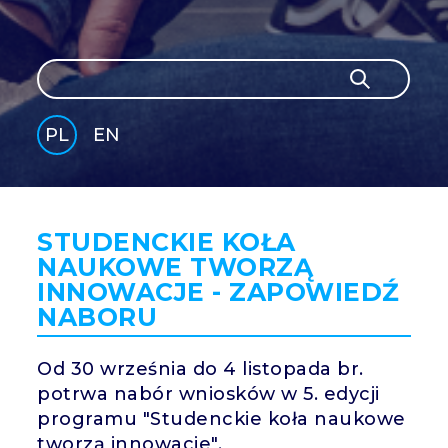
Szukaj
Szukaj
PL
EN
GLI
SH
STUDENCKIE KOŁA
NAUKOWE TWORZĄ
INNOWACJE - ZAPOWIEDŹ
NABORU
Od 30 września do 4 listopada br.
potrwa nabór wniosków w 5. edycji
programu "Studenckie koła naukowe
tworzą innowacje".