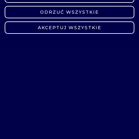
ODRZUĆ WSZYSTKIE
ZMIEŃ USTAWIENIA
AKCEPTUJ WSZYSTKIE