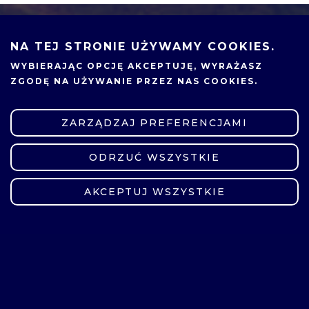
NA TEJ STRONIE UŻYWAMY COOKIES.
WYBIERAJĄC OPCJĘ
AKCEPTUJĘ
, WYRAŻASZ
ZGODĘ NA UŻYWANIE PRZEZ NAS COOKIES.
ZARZĄDZAJ PREFERENCJAMI
ODRZUĆ WSZYSTKIE
ZMIEŃ USTAWIENIA
AKCEPTUJ WSZYSTKIE