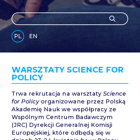
Szukaj
Szukaj
PL
EN
GLI
SH
WARSZTATY SCIENCE FOR
POLICY
Trwa rekrutacja na warsztaty
Science
for Policy
organizowane przez Polską
Akademię Nauk we współpracy ze
Wspólnym Centrum Badawczym
(JRC) Dyrekcji Generalnej Komisji
Europejskiej, które odbędą się w