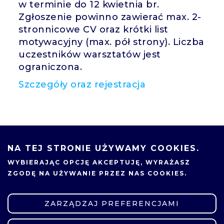
w terminie do 12 kwietnia br.
Zgłoszenie powinno zawierać max. 2-
stronnicowe CV oraz krótki list
motywacyjny (max. pół strony). Liczba
uczestników warsztatów jest
ograniczona.
Szczegóły oraz rejestracja
11.04.2024
UDOSTĘPNIJ
NA TEJ STRONIE UŻYWAMY COOKIES.
WYBIERAJĄC OPCJĘ
AKCEPTUJĘ
, WYRAŻASZ
ZGODĘ NA UŻYWANIE PRZEZ NAS COOKIES.
ZARZĄDZAJ PREFERENCJAMI