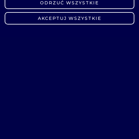
ODRZUĆ WSZYSTKIE
ZMIEŃ USTAWIENIA
AKCEPTUJ WSZYSTKIE