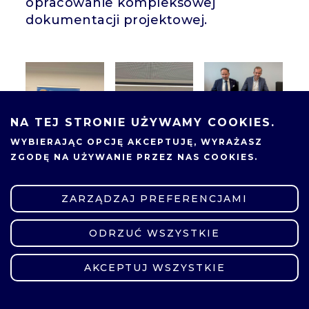
opracowanie kompleksowej
dokumentacji projektowej.
NA TEJ STRONIE UŻYWAMY COOKIES.
WYBIERAJĄC OPCJĘ
AKCEPTUJĘ
, WYRAŻASZ
ZGODĘ NA UŻYWANIE PRZEZ NAS COOKIES.
ZARZĄDZAJ PREFERENCJAMI
ODRZUĆ WSZYSTKIE
ZMIEŃ USTAWIENIA
19.05.2026
AKCEPTUJ WSZYSTKIE
UDOSTĘPNIJ