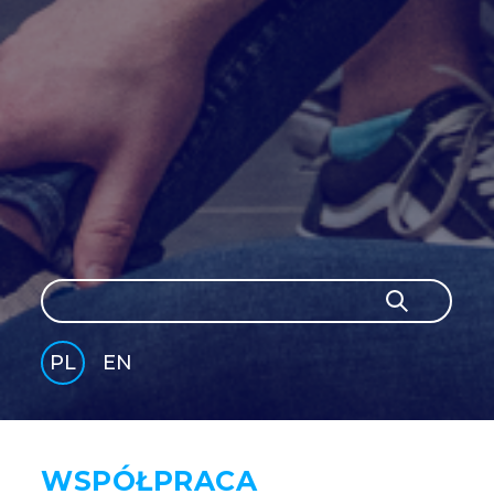
Szukaj
Szukaj
PL
EN
GLI
SH
WSPÓŁPRACA