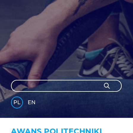
Szukaj
Szukaj
PL
EN
GLI
SH
AWANS POLITECHNIKI