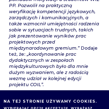
PP. Pozwolił na praktyczną
weryfikację kompetencji językowych,
zarządczych i komunikacyjnych, a
także wzmocnił umiejętności radzenia
sobie w sytuacjach trudnych, takich
jak prezentowanie wyników prac
projektowych przed
międzynarodowym gremium.”
Dodaje
też, że:
„koordynowanie prac
dydaktycznych w zespołach
międzykulturowych było dla mnie
dużym wyzwaniem, ale z radością
wezmę udział w kolejnej edycji
projektu COIL”.
Strona www projektu:
https://www.marketingcoil.com/
NA TEJ STRONIE UŻYWAMY COOKIES.
Inicjatywa ta jest pierwszym
WYBIERAJĄC OPCJĘ
AKCEPTUJĘ
, WYRAŻASZ