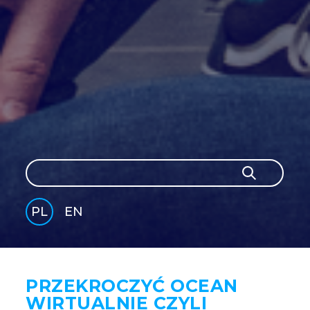
Szukaj
Szukaj
PL
EN
GLI
SH
PRZEKROCZYĆ OCEAN
WIRTUALNIE CZYLI