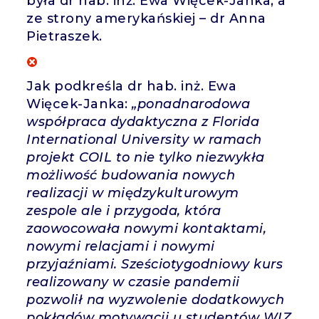
była dr hab. inż. Ewa Więcek-Janka, a
ze strony amerykańskiej – dr Anna
Pietraszek.
Jak podkreśla dr hab. inż. Ewa
Więcek-Janka:
„
ponadnarodowa
współpraca dydaktyczna z Florida
International University w ramach
projekt COIL to nie tylko niezwykła
możliwość budowania nowych
realizacji w międzykulturowym
zespole ale i przygoda, która
zaowocowała nowymi kontaktami,
nowymi relacjami i nowymi
przyjaźniami.
Sześciotygodniowy kurs
realizowany w czasie pandemii
pozwolił na wyzwolenie dodatkowych
pokładów motywacji u studentów WIZ