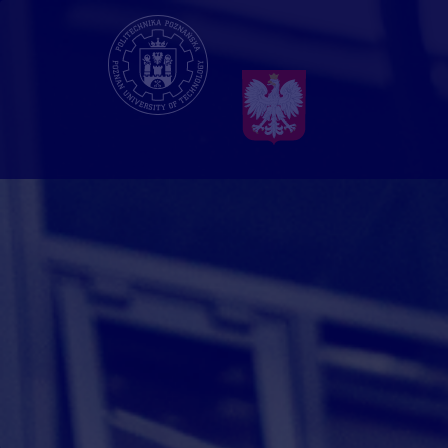
Przejdź
do
treści