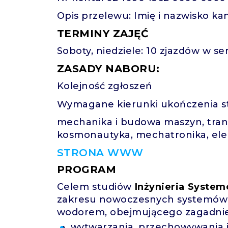
Opis przelewu: Imię i nazwisko k
TERMINY ZAJĘĆ
Soboty, niedziele: 10 zjazdów w s
ZASADY NABORU:
Kolejność zgłoszeń
Wymagane kierunki ukończenia s
mechanika i budowa maszyn, trans
kosmonautyka, mechatronika, ele
STRONA WWW
PROGRAM
Celem studiów
Inżynieria Syste
zakresu nowoczesnych systemów 
wodorem, obejmującego zagadnie
wytwarzania, przechowywania i