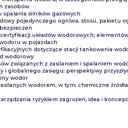
ch zasobów
w spalania silników gazowych
dowy pojedynczego ogniwa, stosu, pakietu ogn
bezpieczeń
certyfikacji układów wodorowych; element
wodoru w pojazdach
fikacyjnych dotyczące stacji tankowania wo
ęd wodorowy
sów związanych z zasilaniem i spalaniem wod
y i globalnego zasięgu; perspektywy przyszł
ony wodór
zasilanych wodorem, w tym; chemiczne źródła
arządzania ryzykiem zagrożeń; idea i koncepcj