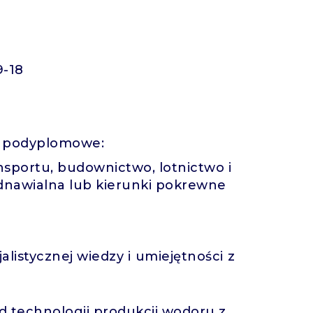
9-18
a podyplomowe:
nsportu, budownictwo, lotnictwo i
dnawialna lub kierunki pokrewne
alistycznej wiedzy i umiejętności z
d technologii produkcji wodoru z