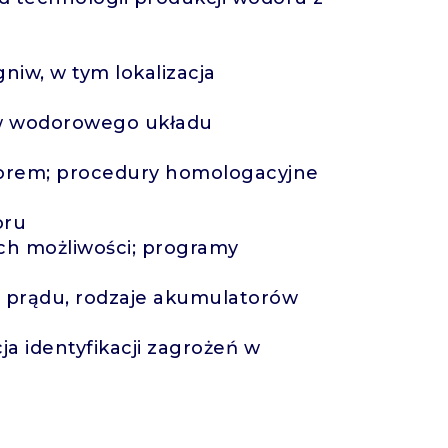
iw, w tym lokalizacja
ów wodorowego układu
dorem; procedury homologacyjne
oru
ych możliwości; programy
 prądu, rodzaje akumulatorów
a identyfikacji zagrożeń w