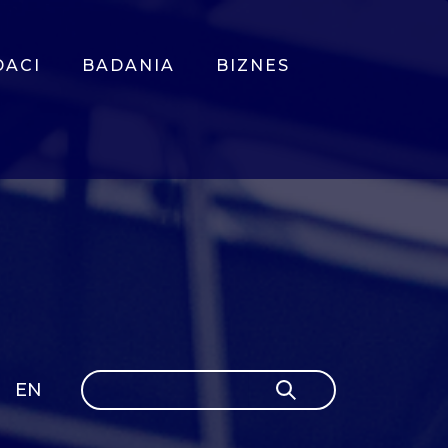
DACI
BADANIA
BIZNES
Szukaj
EN
Szukaj
GLI
SH