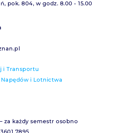
ń, pok. 804, w godz. 8.00 - 15.00
a
znan.pl
j i Transportu
t Napędów i Lotnictwa
– za każdy semestr osobno
 3601 7895