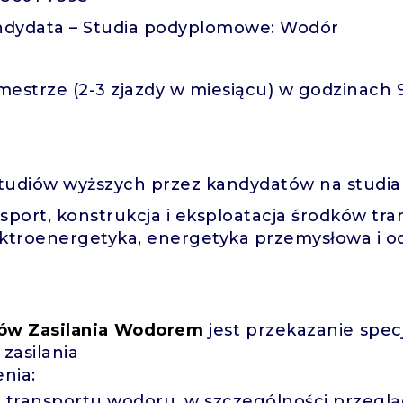
andydata – Studia podyplomowe: Wodór
emestrze (2-3 zjazdy w miesiącu) w godzinach 
tudiów wyższych przez kandydatów na studi
port, konstrukcja i eksploatacja środków tra
ktroenergetyka, energetyka przemysłowa i o
mów Zasilania Wodorem
jest przekazanie specj
zasilania
nia:
 transportu wodoru, w szczególności przeglą