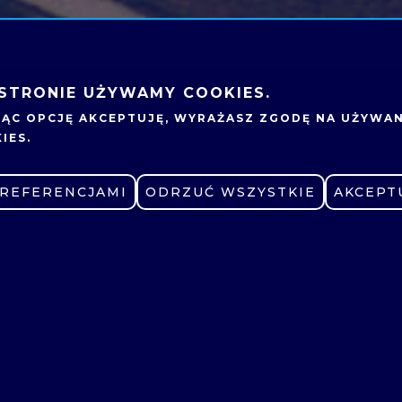
KRASP
KRPUT
 STRONIE UŻYWAMY COOKIES.
olitechnika Poznańska
JĄC OPCJĘ
AKCEPTUJĘ
, WYRAŻASZ ZGODĘ NA UŻYWAN
l. Jacka Rychlewskiego 1
IES.
1-131 Poznań
PREFERENCJAMI
ZMIEŃ USTAWIENIA
ODRZUĆ WSZYSTKIE
AKCEPT
LNIA
KONKURSY DLA
NAUCZYCIELI
UNKI STUDIÓW
OFERTY PRACY
UTACJA