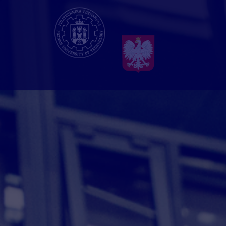
Przejdź
do
treści