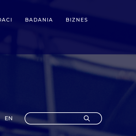
DACI
BADANIA
BIZNES
Szukaj
EN
Szukaj
GLI
SH