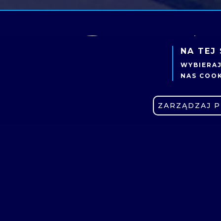
NA TEJ
P
WYBIERA
u
NAS COOK
6
ZARZĄDZAJ 
UCZE
KIER
REKR