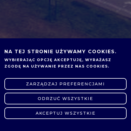
NA TEJ STRONIE UŻYWAMY COOKIES.
WYBIERAJĄC OPCJĘ
AKCEPTUJĘ
, WYRAŻASZ
ZGODĘ NA UŻYWANIE PRZEZ NAS COOKIES.
ZARZĄDZAJ PREFERENCJAMI
ODRZUĆ WSZYSTKIE
ZMIEŃ USTAWIENIA
AKCEPTUJ WSZYSTKIE