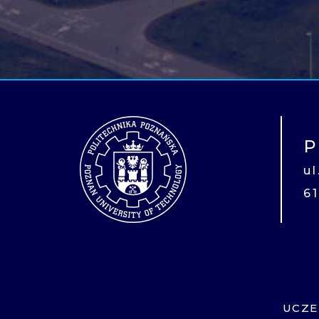
P
u
6
UCZE