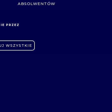
ABSOLWENTÓW
E-LEARNING
OCHRONA DANYCH
ZNE
IE PRZEZ
OSOBOWYCH
CYBERBEZPIECZEŃSTWO
UJ WSZYSTKIE
SYGNALISTA
DEKLARACJA
M
DOSTĘPNOŚCI
PLATFORMA ROZWOJU
I
DOSTĘPNOŚCI
ZADANIA FINANSOWANE Z
BUDŻETU PAŃSTWA