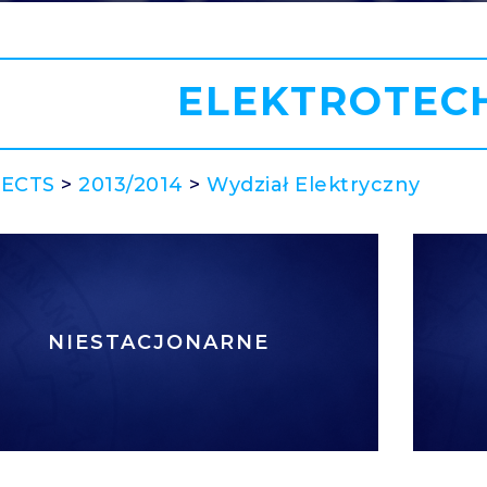
ELEKTROTEC
 ECTS
>
2013/2014
>
Wydział Elektryczny
NIESTACJONARNE