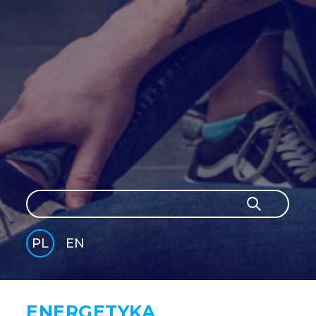
Szukaj
Szukaj
PL
EN
GLI
SH
ENERGETYKA