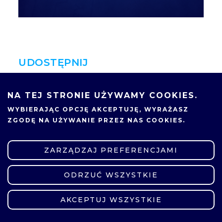
UDOSTĘPNIJ
NA TEJ STRONIE UŻYWAMY COOKIES.
WYBIERAJĄC OPCJĘ
AKCEPTUJĘ
, WYRAŻASZ
ZGODĘ NA UŻYWANIE PRZEZ NAS COOKIES.
ZARZĄDZAJ PREFERENCJAMI
ODRZUĆ WSZYSTKIE
ZMIEŃ USTAWIENIA
AKCEPTUJ WSZYSTKIE