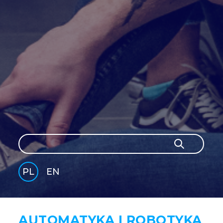
Szukaj
Szukaj
PL
EN
GLI
SH
AUTOMATYKA I ROBOTYKA