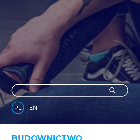
Szukaj
Szukaj
PL
EN
GLI
SH
BUDOWNICTWO