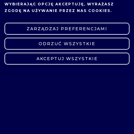
WYBIERAJĄC OPCJĘ
AKCEPTUJĘ
, WYRAŻASZ
ZGODĘ NA UŻYWANIE PRZEZ NAS COOKIES.
ZARZĄDZAJ PREFERENCJAMI
ODRZUĆ WSZYSTKIE
ZMIEŃ USTAWIENIA
AKCEPTUJ WSZYSTKIE