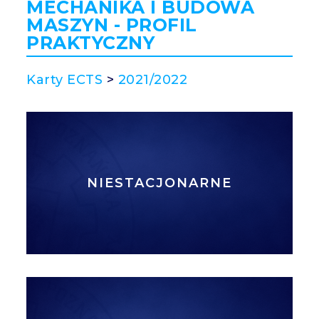
MECHANIKA I BUDOWA
MASZYN - PROFIL
PRAKTYCZNY
Karty ECTS
>
2021/2022
NIESTACJONARNE