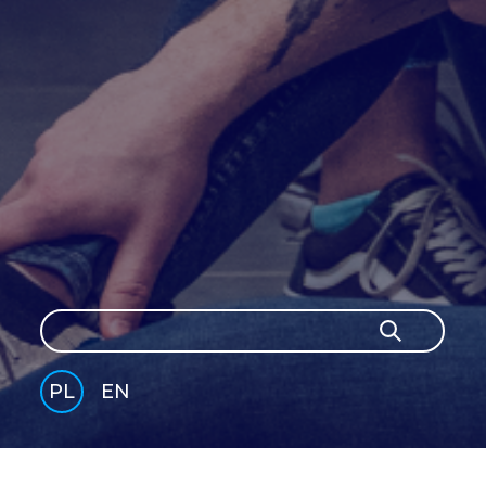
Szukaj
Szukaj
PL
EN
GLI
SH