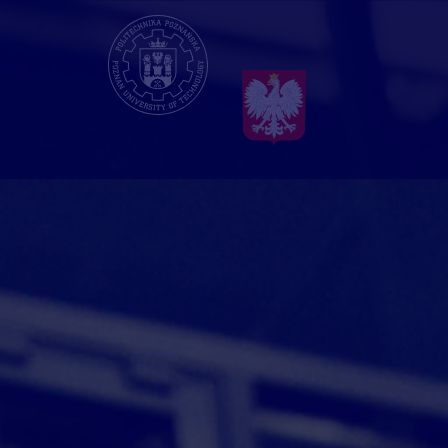
Przejdź
do
treści