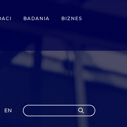
DACI
BADANIA
BIZNES
Szukaj
EN
Szukaj
GLI
SH