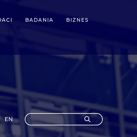
DACI
BADANIA
BIZNES
Szukaj
EN
Szukaj
GLI
SH