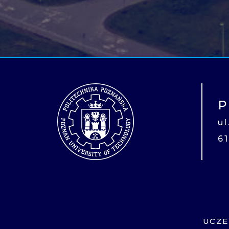
P
u
6
UCZE