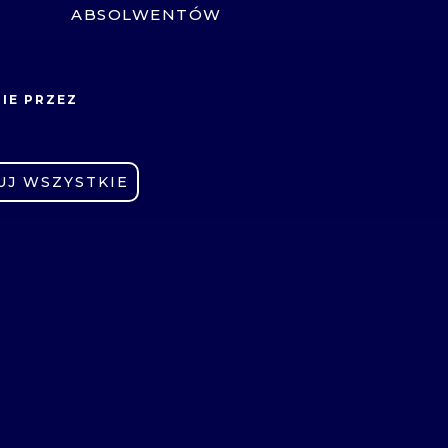
ABSOLWENTÓW
E-LEARNING
OCHRONA DANYCH
ZNE
IE PRZEZ
OSOBOWYCH
CYBERBEZPIECZEŃSTWO
UJ WSZYSTKIE
SYGNALISTA
DEKLARACJA
M
DOSTĘPNOŚCI
PLATFORMA ROZWOJU
I
DOSTĘPNOŚCI
ZADANIA FINANSOWANE Z
BUDŻETU PAŃSTWA