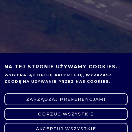
NA TEJ STRONIE UŻYWAMY COOKIES.
WYBIERAJĄC OPCJĘ
AKCEPTUJĘ
, WYRAŻASZ
ZGODĘ NA UŻYWANIE PRZEZ NAS COOKIES.
ZARZĄDZAJ PREFERENCJAMI
ODRZUĆ WSZYSTKIE
ZMIEŃ USTAWIENIA
AKCEPTUJ WSZYSTKIE