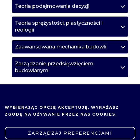
Teoria podejmowania decyzji
Teoria sprężystości, plastyczności i
reologii
Zaawansowana mechanika budowli
Zarządzanie przedsięwzięciem
budowlanym
Przedmioty obieralne
NA TEJ STRONIE UŻYWAMY COOKIES.
Grupa przedmiotów obieralnych
WYBIERAJĄC OPCJĘ
AKCEPTUJĘ
, WYRAŻASZ
Język angielski
ZGODĘ NA UŻYWANIE PRZEZ NAS COOKIES.
Język niemiecki
ZARZĄDZAJ PREFERENCJAMI