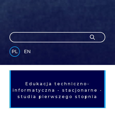
Szukaj
Szukaj
PL
EN
GLI
SH
Edukacja techniczno-
informatyczna - stacjonarne -
studia pierwszego stopnia