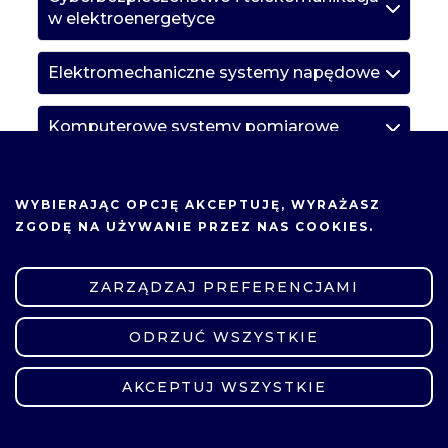
w elektroenergetyce
Elektromechaniczne systemy napędowe
Komputerowe systemy pomiarowe
NA TEJ STRONIE UŻYWAMY COOKIES.
Metody numeryczne w technice
WYBIERAJĄC OPCJĘ
AKCEPTUJĘ
, WYRAŻASZ
ZGODĘ NA UŻYWANIE PRZEZ NAS COOKIES.
Miernictwo wysokonapięciowe
ZARZĄDZAJ PREFERENCJAMI
Programowanie obiektowe
ODRZUĆ WSZYSTKIE
ZMIEŃ USTAWIENIA
Projektowanie układów pomiarowo-
regulacyjnych
AKCEPTUJ WSZYSTKIE
Projektowanie wysokonapięciowych
układów izolacyjnych